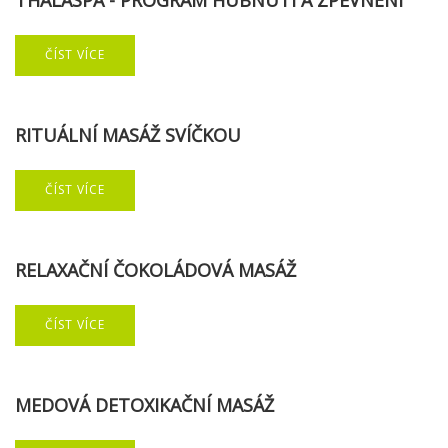
THALASPA
-
PROGRAM
HUBNUTÍ
A
ZPEVNĚNÍ
ČÍST VÍCE
RITUÁLNÍ
MASÁŽ
SVÍČKOU
ČÍST VÍCE
RELAXAČNÍ
ČOKOLÁDOVÁ
MASÁŽ
ČÍST VÍCE
MEDOVÁ
DETOXIKAČNÍ
MASÁŽ