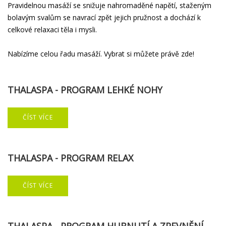
Pravidelnou masáží se snižuje nahromaděné napětí, staženým
bolavým svalům se navrací zpět jejich pružnost a dochází k
celkové relaxaci těla i mysli.
Nabízíme celou řadu masáží. Vybrat si můžete právě zde!
THALASPA
-
PROGRAM
LEHKÉ
NOHY
ČÍST VÍCE
THALASPA
-
PROGRAM
RELAX
ČÍST VÍCE