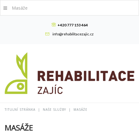
Masáže
+420 777 153 464
info@rehabilitacezajic.cz
TITULNÍ STRÁNKA
|
NAŠE SLUŽBY
|
MASÁŽE
MASÁŽE